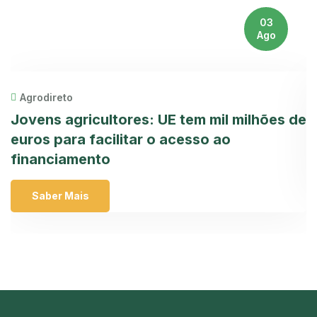
03
Ago
Agrodireto
Jovens agricultores: UE tem mil milhões de
1
euros para facilitar o acesso ao
m
financiamento
Saber Mais